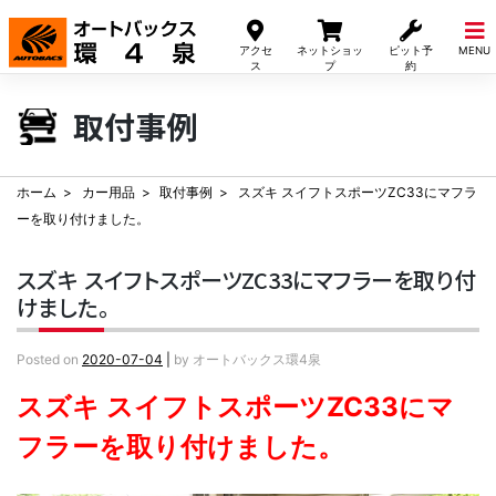
Skip
to
アクセ
ネットショッ
ピット予
MENU
content
ス
プ
約
取付事例
ホーム
カー用品
取付事例
スズキ スイフトスポーツZC33にマフラ
ーを取り付けました。
スズキ スイフトスポーツZC33にマフラーを取り付
けました。
Posted on
2020-07-04
|
by
オートバックス環4泉
スズキ スイフトスポーツZC33にマ
フラーを取り付けました。