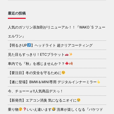
最近の投稿
人気のガソリン添加剤がリニューアル！！『WAKO´S フュー
エルワン』
【明るさUP
】ヘッドライト 超クリアコーティング
見た目もすっきり！ETCブラケット
車内でも『秋』を感じませんか？？
【要注目】冬の安全を守るために
【遂に登場】BMW＆MINI専用 デジタルインナーミラー
今、チョーーォ!!人気商品デスっ！
【新発売】エアコン消臭 気になるニオイに
乗り物
いいえ違います
洗車が楽しくなる『バケツド