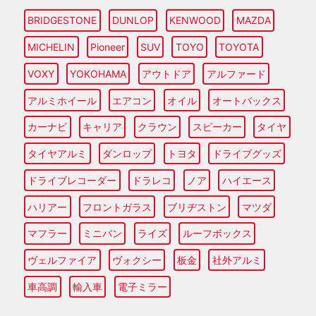
BRIDGESTONE
DUNLOP
KENWOOD
MAZDA
MICHELIN
Pioneer
SUV
TOYO
TOYOTA
VOXY
YOKOHAMA
アウトドア
アルファード
アルミホイール
エアコン
オイル
オートバックス
カーナビ
キャリア
クラウン
スピーカー
タイヤ
タイヤアルミ
ダンロップ
トヨタ
ドライブグッズ
ドライブレコーダー
ドラレコ
ノア
ハイエース
ハリアー
フロントガラス
ブリヂストン
マツダ
マフラー
ミニバン
ライズ
ルーフボックス
ヴェルファイア
ヴォクシー
板金
社外アルミ
車高調
輸入車
電子ミラー