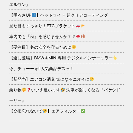
エルワン』
【明るさUP
】ヘッドライト 超クリアコーティング
見た目もすっきり！ETCブラケット
車内でも『秋』を感じませんか？？
【要注目】冬の安全を守るために
【遂に登場】BMW＆MINI専用 デジタルインナーミラー
今、チョーーォ!!人気商品デスっ！
【新発売】エアコン消臭 気になるニオイに
乗り物
いいえ違います
洗車が楽しくなる『バケツド
ーリー』
【交換忘れないで
】エアフィルター