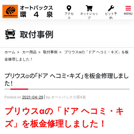
Skip
to
アクセ
ネットショッ
ピット予
MENU
content
ス
プ
約
取付事例
ホーム
カー用品
取付事例
プリウスαの「ドア ヘコミ・キズ」を板
金修理しました！
プリウスαの「ドア ヘコミ・キズ」を板金修理しまし
た！
Posted on
2021-04-29
|
by
オートバックス環4泉
プリウスαの「ドア ヘコミ・キ
ズ」を板金修理しました！