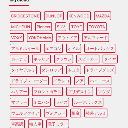
BRIDGESTONE
DUNLOP
KENWOOD
MAZDA
MICHELIN
Pioneer
SUV
TOYO
TOYOTA
VOXY
YOKOHAMA
アウトドア
アルファード
アルミホイール
エアコン
オイル
オートバックス
カーナビ
キャリア
クラウン
スピーカー
タイヤ
タイヤアルミ
ダンロップ
トヨタ
ドライブグッズ
ドライブレコーダー
ドラレコ
ノア
ハイエース
ハリアー
フロントガラス
ブリヂストン
マツダ
マフラー
ミニバン
ライズ
ルーフボックス
ヴェルファイア
ヴォクシー
板金
社外アルミ
車高調
輸入車
電子ミラー