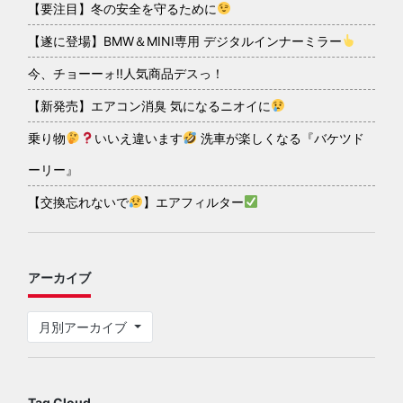
【要注目】冬の安全を守るために
【遂に登場】BMW＆MINI専用 デジタルインナーミラー
今、チョーーォ!!人気商品デスっ！
【新発売】エアコン消臭 気になるニオイに
乗り物
いいえ違います
洗車が楽しくなる『バケツド
ーリー』
【交換忘れないで
】エアフィルター
アーカイブ
月別アーカイブ
Tag Cloud