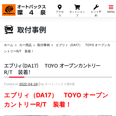
Skip
to
アクセ
ネットショッ
ピット予
MENU
content
ス
プ
約
取付事例
ホーム
カー用品
取付事例
エブリィ（DA17） TOYO オープンカ
ントリーR/T 装着！
エブリィ（DA17） TOYO オープンカントリー
R/T 装着！
Posted on
2022-04-24
|
by
オートバックス環4泉
エブリィ（DA17） TOYO オープン
カントリーR/T 装着！